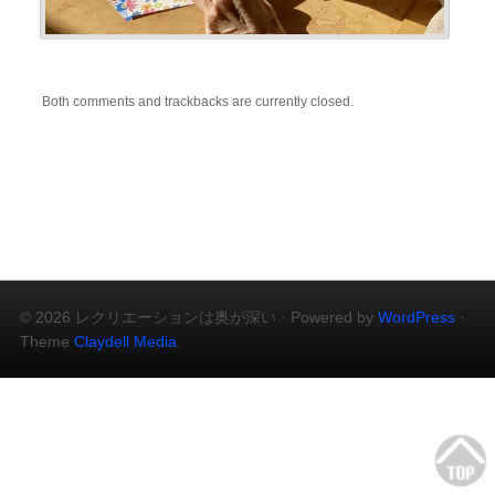
Both comments and trackbacks are currently closed.
© 2026 レクリエーションは奥が深い · Powered by
WordPress
·
Theme
Claydell Media
.